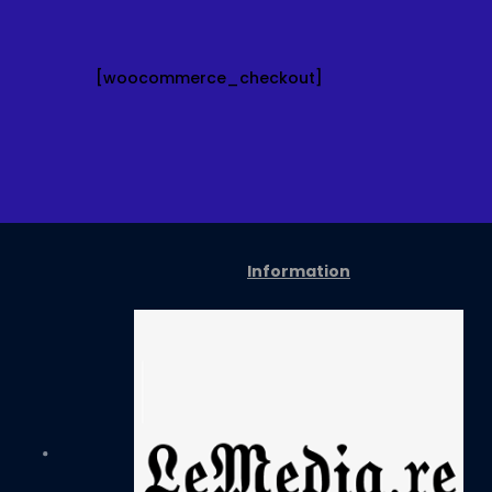
[woocommerce_checkout]
Information