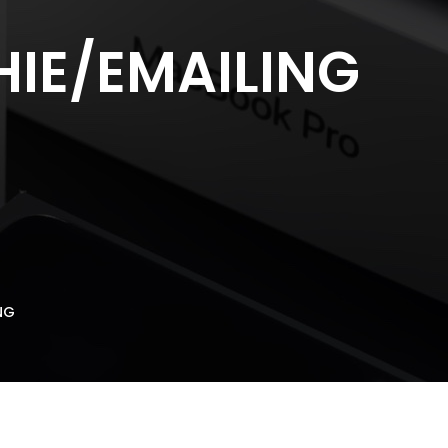
IE/EMAILING
NG